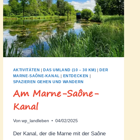
AKTIVITÄTEN
|
DAS UMLAND (10 – 30 KM)
|
DER
MARNE-SAÔNE-KANAL
|
ENTDECKEN
|
SPAZIEREN GEHEN UND WANDERN
Am Marne-Saône-
Kanal
Von
wp_landleben
04/02/2025
Der Kanal, der die Marne mit der Saône