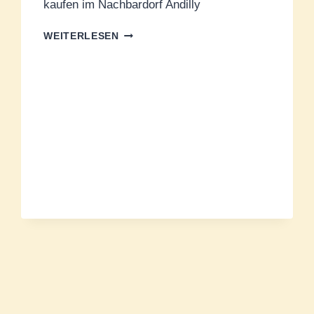
kaufen im Nachbardorf Andilly
DIE
WEITERLESEN
ZIEGENKÄSEREI
IN
ANDILLY