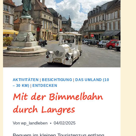
AKTIVITÄTEN
|
BESICHTIGUNG
|
DAS UMLAND (10
– 30 KM)
|
ENTDECKEN
Mit der Bimmelbahn
durch Langres
Von
wp_landleben
04/02/2025
Bequem im kleinen Touristenzug entlang