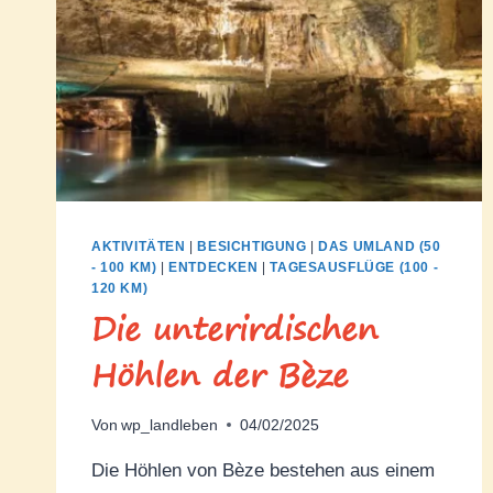
AKTIVITÄTEN
|
BESICHTIGUNG
|
DAS UMLAND (50
- 100 KM)
|
ENTDECKEN
|
TAGESAUSFLÜGE (100 -
120 KM)
Die unterirdischen
Höhlen der Bèze
Von
wp_landleben
04/02/2025
Die Höhlen von Bèze bestehen aus einem