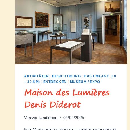
AKTIVITÄTEN
|
BESICHTIGUNG
|
DAS UMLAND (10
– 30 KM)
|
ENTDECKEN
|
MUSEUM / EXPO
Maison des Lumières
Denis Diderot
Von
wp_landleben
04/02/2025
Ein Museum für den in Langres geborenen