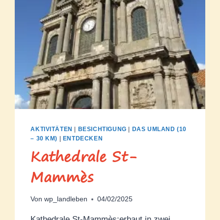
AKTIVITÄTEN
|
BESICHTIGUNG
|
DAS UMLAND (10
– 30 KM)
|
ENTDECKEN
Kathedrale St-
Mammès
Von
wp_landleben
04/02/2025
Kathedrale St-Mammès:erbaut in zwei