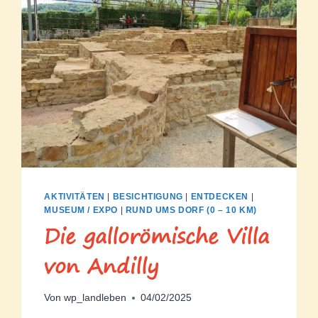
AKTIVITÄTEN
|
BESICHTIGUNG
|
ENTDECKEN
|
MUSEUM / EXPO
|
RUND UMS DORF (0 – 10 KM)
Die gallorömische Villa
von Andilly
Von
wp_landleben
04/02/2025