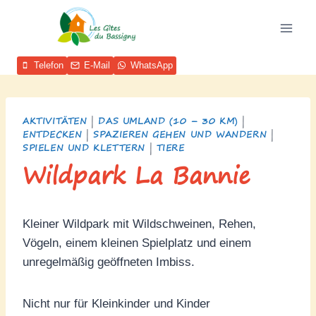
Zum
Inhalt
springen
Telefon
E-Mail
WhatsApp
AKTIVITÄTEN
|
DAS UMLAND (10 – 30 KM)
|
ENTDECKEN
|
SPAZIEREN GEHEN UND WANDERN
|
SPIELEN UND KLETTERN
|
TIERE
Wildpark La Bannie
Kleiner Wildpark mit Wildschweinen, Rehen,
Vögeln, einem kleinen Spielplatz und einem
unregelmäßig geöffneten Imbiss.
Nicht nur für Kleinkinder und Kinder