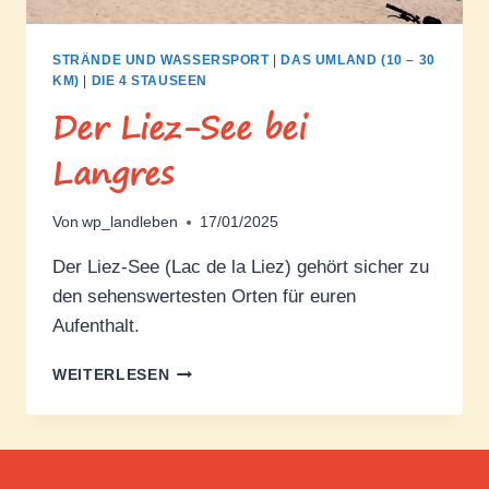
STRÄNDE UND WASSERSPORT
|
DAS UMLAND (10 – 30
KM)
|
DIE 4 STAUSEEN
Der Liez-See bei
Langres
Von
wp_landleben
17/01/2025
Der Liez-See (Lac de la Liez) gehört sicher zu
den sehenswertesten Orten für euren
Aufenthalt.
DER
WEITERLESEN
LIEZ-
SEE
BEI
LANGRES