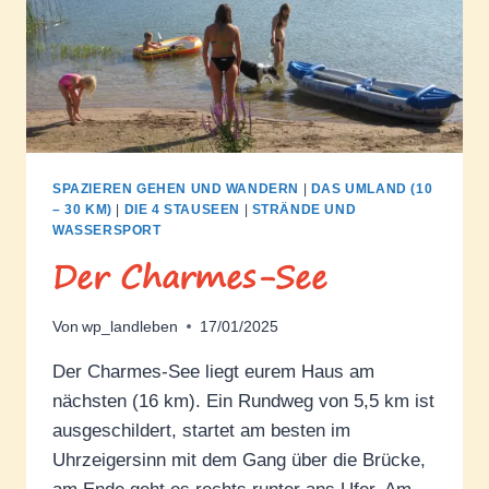
SPAZIEREN GEHEN UND WANDERN
|
DAS UMLAND (10
– 30 KM)
|
DIE 4 STAUSEEN
|
STRÄNDE UND
WASSERSPORT
Der Charmes-See
Von
wp_landleben
17/01/2025
Der Charmes-See liegt eurem Haus am
nächsten (16 km). Ein Rundweg von 5,5 km ist
ausgeschildert, startet am besten im
Uhrzeigersinn mit dem Gang über die Brücke,