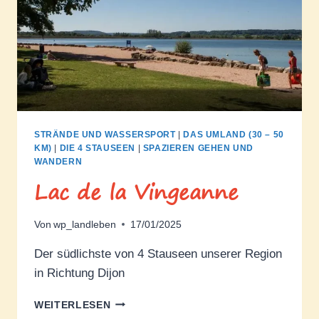
STRÄNDE UND WASSERSPORT
|
DAS UMLAND (30 – 50
KM)
|
DIE 4 STAUSEEN
|
SPAZIEREN GEHEN UND
WANDERN
Lac de la Vingeanne
Von
wp_landleben
17/01/2025
Der südlichste von 4 Stauseen unserer Region
in Richtung Dijon
LAC
WEITERLESEN
DE